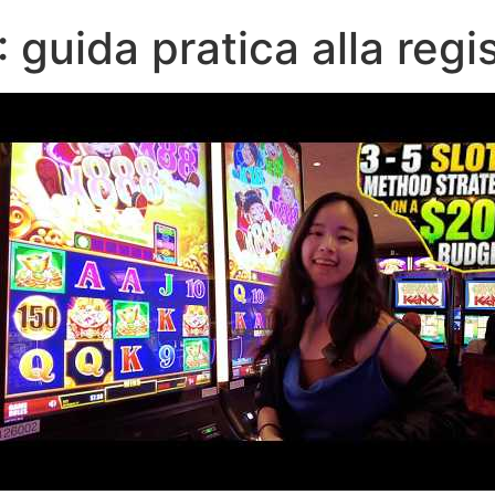
guida pratica alla regi