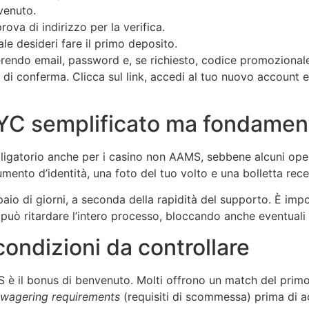
venuto.
ova di indirizzo per la verifica.
le desideri fare il primo deposito.
erendo email, password e, se richiesto, codice promozional
 di conferma. Clicca sul link, accedi al tuo nuovo account e 
: KYC semplificato ma fondamen
gatorio anche per i casino non AAMS, sebbene alcuni operat
umento d’identità, una foto del tuo volto e una bolletta rece
aio di giorni, a seconda della rapidità del supporto. È impor
può ritardare l’intero processo, bloccando anche eventuali
ondizioni da controllare
 è il bonus di benvenuto. Molti offrono un match del primo 
wagering requirements
(requisiti di scommessa) prima di a