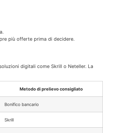
a.
pre più offerte prima di decidere.
luzioni digitali come Skrill o Neteller. La
Metodo di prelievo consigliato
Bonifico bancario
Skrill