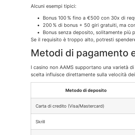
Alcuni esempi tipici:
Bonus 100 % fino a €500 con 30x di requi
200 % di bonus + 50 giri gratuiti, ma co
Bonus senza deposito, solitamente più pic
Se il requisito è troppo alto, potresti spende
Metodi di pagamento e 
I casino non AAMS supportano una varietà di me
scelta influisce direttamente sulla velocità dei
Metodo di deposito
Carta di credito (Visa/Mastercard)
Skrill