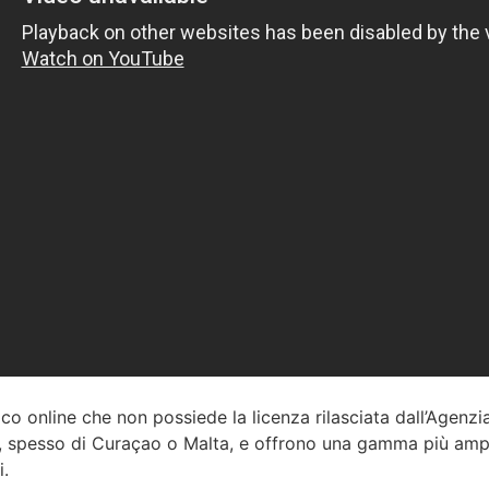
o online che non possiede la licenza rilasciata dall’Agenz
esi, spesso di Curaçao o Malta, e offrono una gamma più amp
i.