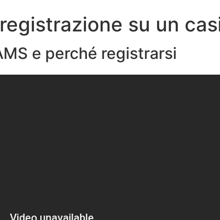
a registrazione su un c
MS e perché registrarsi