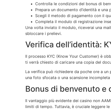
Controlla le condizioni del bonus di ben
Prepara un documento d’identità e una pr
Scegli il metodo di pagamento con il qua
Completa il modulo di registrazione ins
Una volta inviato il modulo, riceverai una mail
sbloccare i prelievi.
Verifica dell’identità
Il processo KYC (Know Your Customer) è obbli
ti verrà chiesto di caricare una copia del doc
La verifica può richiedere da poche ore a un p
una foto sfocata o una scansione incompleta 
Bonus di benvenuto e c
Il vantaggio più evidente dei casino non AAMS
limiti di tempo. Tuttavia, è cruciale leggere le