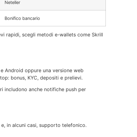
Neteller
Bonifico bancario
vi rapidi, scegli metodi e-wallets come Skrill
S e Android oppure una versione web
top: bonus, KYC, depositi e prelievi.
ori includono anche notifiche push per
 e, in alcuni casi, supporto telefonico.