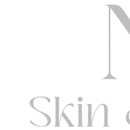
Skip
to
content