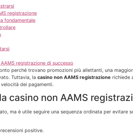
strarsi
MS registrazione
 ma fondamentale
rollare
o
tarsi
n AAMS registrazione di successo
 conto perché trovano promozioni più allettanti, una maggiore
vato. Tuttavia, la
casino non AAMS registrazione
richiede 
a velocità dei pagamenti.
la casino non AAMS registraz
to, ma è utile seguire una sequenza ordinata per evitare s
 recensioni positive.