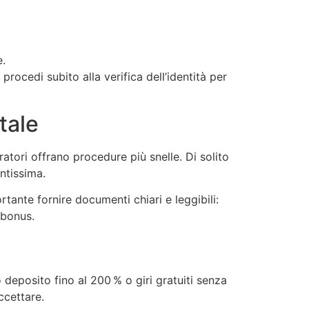
e.
procedi subito alla verifica dell’identità per
tale
ori offrano procedure più snelle. Di solito
ntissima.
tante fornire documenti chiari e leggibili:
 bonus.
deposito fino al 200 % o giri gratuiti senza
ccettare.