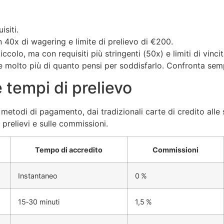
siti.
n 40x di wagering e limite di prelievo di €200.
colo, ma con requisiti più stringenti (50x) e limiti di vincit
re molto più di quanto pensi per soddisfarlo. Confronta sem
tempi di prelievo
todi di pagamento, dai tradizionali carte di credito alle so
 prelievi e sulle commissioni.
Tempo di accredito
Commissioni
Instantaneo
0 %
15‑30 minuti
1,5 %