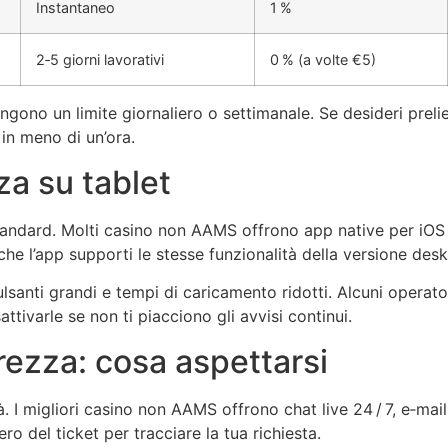
Instantaneo
1 %
2‑5 giorni lavorativi
0 % (a volte €5)
gono un limite giornaliero o settimanale. Se desideri prelie
 in meno di un’ora.
a su tablet
tandard. Molti casino non AAMS offrono app native per iO
che l’app supporti le stesse funzionalità della versione desk
ulsanti grandi e tempi di caricamento ridotti. Alcuni operat
ttivarle se non ti piacciono gli avvisi continui.
rezza: cosa aspettarsi
à. I migliori casino non AAMS offrono chat live 24 / 7, e‑mail
o del ticket per tracciare la tua richiesta.